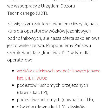
we współpracy z Urzędem Dozoru
Technicznego (UDT).
Największym zainteresowaniem cieszy się nasz
kurs dla operatorów wózków jezdniowych
podnośnikowych, ale nasza oferta szkoleniowa
jest o wiele szersza. Proponujemy Państwu
szeroki wachlarz „kursów UDT”, w tym dla
operatorów:
wózków jezdniowych podnośnikowych (dawna
;
kat. I, II, III WJO)
podestów ruchomych przejezdnych
(dawna kat. I P);
podestów ruchomych (dawna kat. II P);
dźwigów (dawna kat. I D) i dźwigów