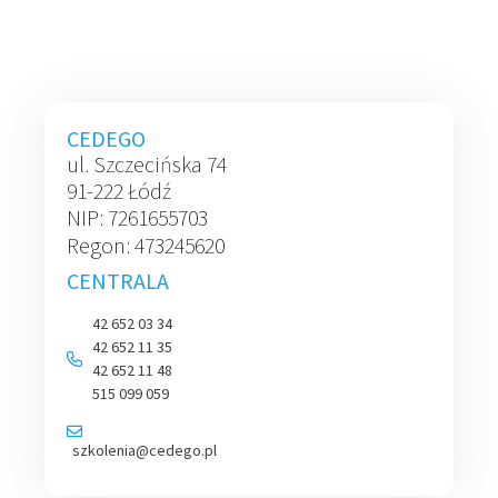
CEDEGO
ul. Szczecińska 74
91-222 Łódź
NIP: 7261655703
Regon: 473245620
CENTRALA
42 652 03 34
42 652 11 35
42 652 11 48
515 099 059
szkolenia@cedego.pl