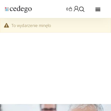
0
To wydarzenie minęło
06.05.2026 – szkolenie okresowe bhp dla
pracowników zatrudnionych na
stanowiskach robotniczych
6 maja 2026 09:00