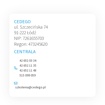
CEDEGO
ul. Szczecińska 74
91-222 Łódź
NIP: 7261655703
Regon: 473245620
CENTRALA
42 652 03 34
42 652 11 35
42 652 11 48
515 099 059
szkolenia@cedego.pl