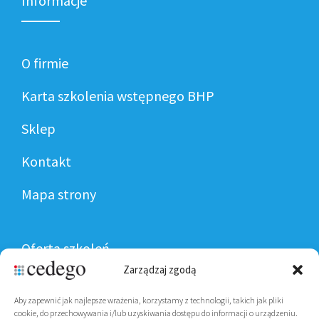
Informacje
O firmie
Karta szkolenia wstępnego BHP
Sklep
Kontakt
Mapa strony
Oferta szkoleń
Zarządzaj zgodą
Aby zapewnić jak najlepsze wrażenia, korzystamy z technologii, takich jak pliki
Kalendarz szkoleń
cookie, do przechowywania i/lub uzyskiwania dostępu do informacji o urządzeniu.